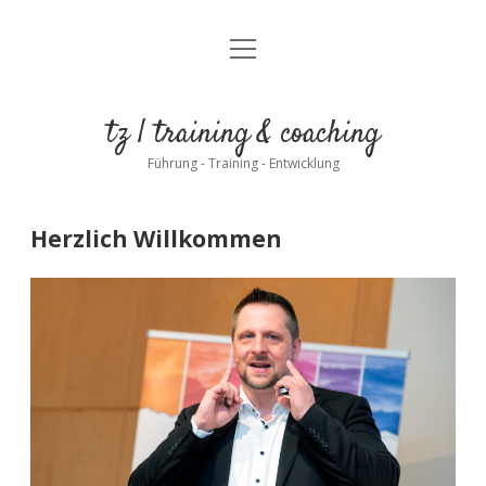
Menü
Herzlich Willkommen
öffnen
Datenschutz
tz | training & coaching
Impressum
Führung - Training - Entwicklung
Herzlich Willkommen