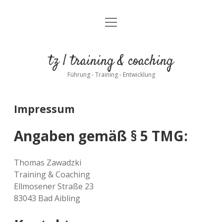
Menü
Herzlich Willkommen
öffnen
Datenschutz
tz | training & coaching
Impressum
Führung - Training - Entwicklung
Impressum
Angaben gemäß § 5 TMG:
Thomas Zawadzki
Training & Coaching
Ellmosener Straße 23
83043 Bad Aibling